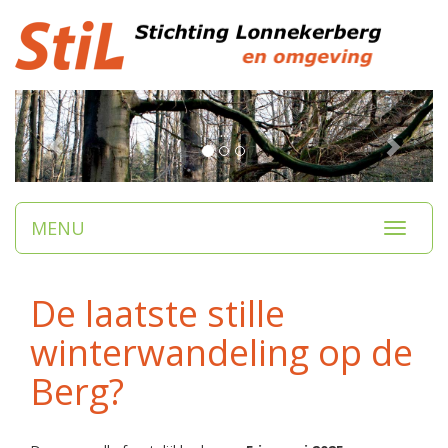
...
...
MENU
Toggle
navigati
De laatste stille
winterwandeling op de
Berg?